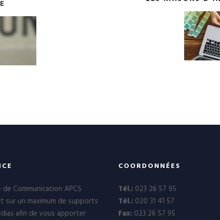
E
NCE
COORDONNÉES
e de Communication APCS
Tél.:
023 26 57 95
nt sur un maximum de supports
Tél.:
020 31 41 57
dias afin de vous apporter
Fax:
023 26 57 95