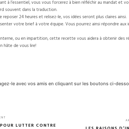
 allant à l’essentiel, vous vous forcerez à bien réfléchir au mandat et v
erd souvent dans la traduction.
e reposer 24 heures et relisez-le, vos idées seront plus claires ainsi.
senter votre brief à votre équipe. Vous pourrez ainsi répondre aux 
’interne, ou en impartition, cette recette vous aidera à obtenir des 
en hâte de vous lire!
tagez-le avec vos amis en cliquant sur les boutons ci-dess
ENT
A
E POUR LUTTER CONTRE
LES RAISONS D’I