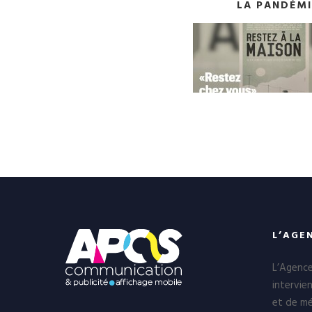
LA PANDÉMI
L’AGE
L’Agenc
intervie
et de mé