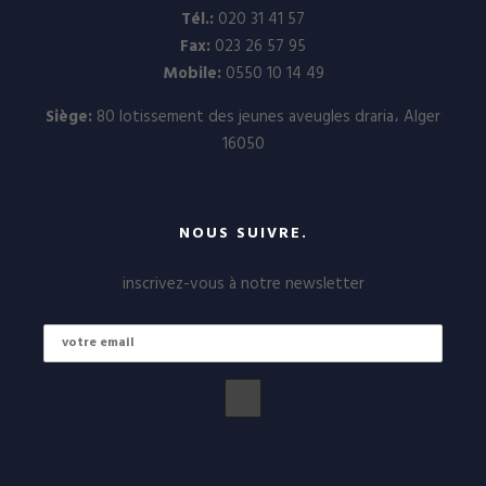
Tél.:
020 31 41 57
Fax:
023 26 57 95
Mobile:
0550 10 14 49
Siège:
80 lotissement des jeunes aveugles draria، Alger
16050
NOUS SUIVRE.
inscrivez-vous à notre newsletter