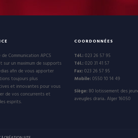
NCE
COORDONNÉES
e de Communication APCS
Tél.:
023 26 57 95
nt sur un maximum de supports
Tél.:
020 31 41 57
dias afin de vous apporter
Fax:
023 26 57 95
tions toujours plus
Mobile:
0550 10 14 49
ives et innovantes pour vous
Siège:
80 lotissement des jeun
er de vos concurrents et
aveugles draria، Alger 16050
les esprits.
T
|
CRÉATION SITE