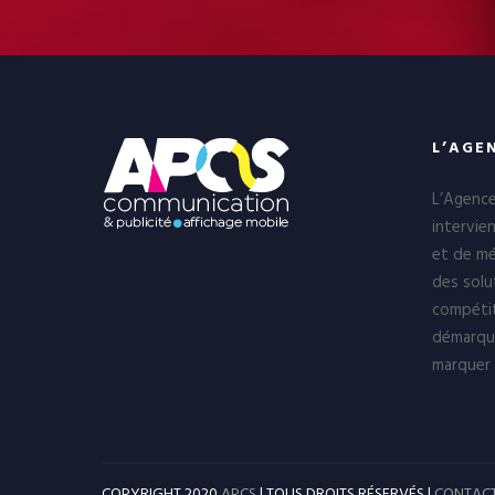
L’AGE
L’Agenc
intervie
et de mé
des solu
compétit
démarqu
marquer 
COPYRIGHT 2020
APCS
| TOUS DROITS RÉSERVÉS |
CONTAC